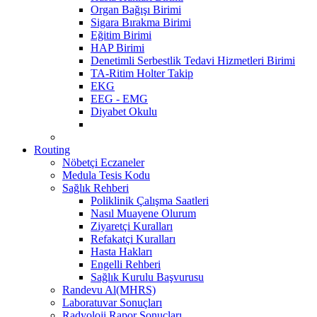
Organ Bağışı Birimi
Sigara Bırakma Birimi
Eğitim Birimi
HAP Birimi
Denetimli Serbestlik Tedavi Hizmetleri Birimi
TA-Ritim Holter Takip
EKG
EEG - EMG
Diyabet Okulu
Routing
Nöbetçi Eczaneler
Medula Tesis Kodu
Sağlık Rehberi
Poliklinik Çalışma Saatleri
Nasıl Muayene Olurum
Ziyaretçi Kuralları
Refakatçi Kuralları
Hasta Hakları
Engelli Rehberi
Sağlık Kurulu Başvurusu
Randevu Al(MHRS)
Laboratuvar Sonuçları
Radyoloji Rapor Sonuçları