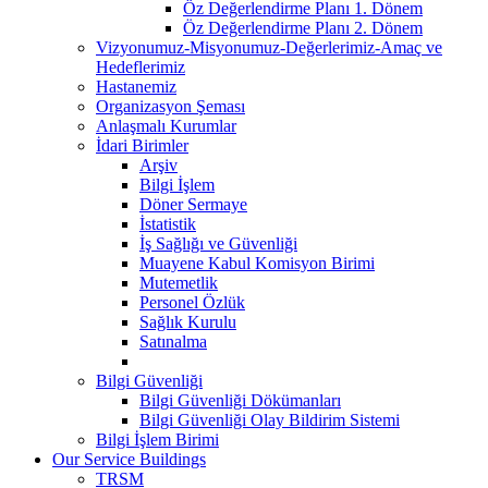
Öz Değerlendirme Planı 1. Dönem
Öz Değerlendirme Planı 2. Dönem
Vizyonumuz-Misyonumuz-Değerlerimiz-Amaç ve
Hedeflerimiz
Hastanemiz
Organizasyon Şeması
Anlaşmalı Kurumlar
İdari Birimler
Arşiv
Bilgi İşlem
Döner Sermaye
İstatistik
İş Sağlığı ve Güvenliği
Muayene Kabul Komisyon Birimi
Mutemetlik
Personel Özlük
Sağlık Kurulu
Satınalma
Bilgi Güvenliği
Bilgi Güvenliği Dökümanları
Bilgi Güvenliği Olay Bildirim Sistemi
Bilgi İşlem Birimi
Our Service Buildings
TRSM