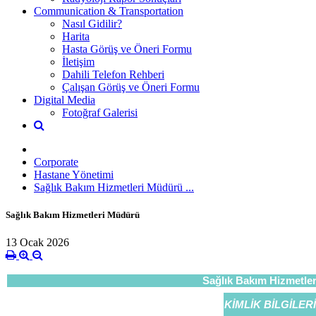
Communication & Transportation
Nasıl Gidilir?
Harita
Hasta Görüş ve Öneri Formu
İletişim
Dahili Telefon Rehberi
Çalışan Görüş ve Öneri Formu
Digital Media
Fotoğraf Galerisi
Corporate
Hastane Yönetimi
Sağlık Bakım Hizmetleri Müdürü ...
Sağlık Bakım Hizmetleri Müdürü
13 Ocak 2026
Sağlık Bakım Hizmetl
KİMLİK BİLGİLERİ