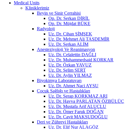
Medical Units
Kliniklerimiz
Beyin ve Sinir Cerrahisi
Op. Dr. Serkan DİRİL
Op. Dr. Müjdat BÜKE
Radyoloji
Uz. Dr. Cihan ŞİMŞEK
Uz. Dr. Mehmet Ali TAŞDEMİR
Uz. Dr. Serkan ALİM
Anesteziyoloji Ve Reanimasyon
Uz. Dr. Celalettin DAĞLI
Uz. Dr. Muhammedsaid KORKAR
Uz. Dr. Özkan YAVUZ
Uz. Dr. Selim SERT
Uz. Dr. Aylin YILMAZ
Biyokimya Laboratuvarı
Uz. Dr. Ahmet Naci AYSU
Çocuk Sağlığı ve Hastalıkları
Uz. Dr. Serap KORKMAZ ARI
Uz. Dr. Havva PARLATAN ÖZBÜLÜÇ
Uz. Dr. Mustafa Arif ALUÇLU
Uz. Dr. Ömer Faruk DOĞAN
Uz. Dr. Cavit MAKSUDOĞLU
Deri ve Zührevi Hastalıkları
Uz. Dr. Elif Nur ALAGÖZ