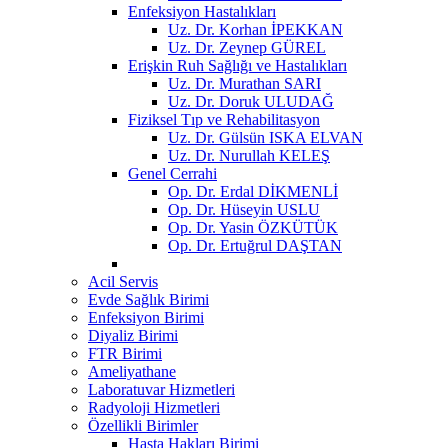
Enfeksiyon Hastalıkları
Uz. Dr. Korhan İPEKKAN
Uz. Dr. Zeynep GÜREL
Erişkin Ruh Sağlığı ve Hastalıkları
Uz. Dr. Murathan SARI
Uz. Dr. Doruk ULUDAĞ
Fiziksel Tıp ve Rehabilitasyon
Uz. Dr. Gülsün ISKA ELVAN
Uz. Dr. Nurullah KELEŞ
Genel Cerrahi
Op. Dr. Erdal DİKMENLİ
Op. Dr. Hüseyin USLU
Op. Dr. Yasin ÖZKÜTÜK
Op. Dr. Ertuğrul DAŞTAN
Acil Servis
Evde Sağlık Birimi
Enfeksiyon Birimi
Diyaliz Birimi
FTR Birimi
Ameliyathane
Laboratuvar Hizmetleri
Radyoloji Hizmetleri
Özellikli Birimler
Hasta Hakları Birimi