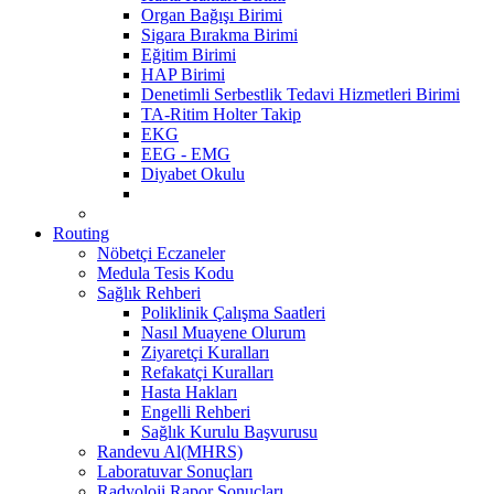
Organ Bağışı Birimi
Sigara Bırakma Birimi
Eğitim Birimi
HAP Birimi
Denetimli Serbestlik Tedavi Hizmetleri Birimi
TA-Ritim Holter Takip
EKG
EEG - EMG
Diyabet Okulu
Routing
Nöbetçi Eczaneler
Medula Tesis Kodu
Sağlık Rehberi
Poliklinik Çalışma Saatleri
Nasıl Muayene Olurum
Ziyaretçi Kuralları
Refakatçi Kuralları
Hasta Hakları
Engelli Rehberi
Sağlık Kurulu Başvurusu
Randevu Al(MHRS)
Laboratuvar Sonuçları
Radyoloji Rapor Sonuçları