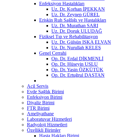
Enfeksiyon Hastalıkları
Uz. Dr. Korhan İPEKKAN
Uz. Dr. Zeynep GÜREL
Erişkin Ruh Sağlığı ve Hastalıkları
Uz. Dr. Murathan SARI
Uz. Dr. Doruk ULUDAĞ
Fiziksel Tıp ve Rehabilitasyon
Uz. Dr. Gülsün ISKA ELVAN
Uz. Dr. Nurullah KELEŞ
Genel Cerrahi
Op. Dr. Erdal DİKMENLİ
Op. Dr. Hüseyin USLU
Op. Dr. Yasin ÖZKÜTÜK
Op. Dr. Ertuğrul DAŞTAN
Acil Servis
Evde Sağlık Birimi
Enfeksiyon Birimi
Diyaliz Birimi
FTR Birimi
Ameliyathane
Laboratuvar Hizmetleri
Radyoloji Hizmetleri
Özellikli Birimler
Hasta Hakları Birimi