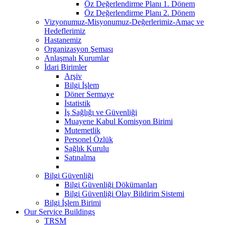
Öz Değerlendirme Planı 1. Dönem
Öz Değerlendirme Planı 2. Dönem
Vizyonumuz-Misyonumuz-Değerlerimiz-Amaç ve
Hedeflerimiz
Hastanemiz
Organizasyon Şeması
Anlaşmalı Kurumlar
İdari Birimler
Arşiv
Bilgi İşlem
Döner Sermaye
İstatistik
İş Sağlığı ve Güvenliği
Muayene Kabul Komisyon Birimi
Mutemetlik
Personel Özlük
Sağlık Kurulu
Satınalma
Bilgi Güvenliği
Bilgi Güvenliği Dökümanları
Bilgi Güvenliği Olay Bildirim Sistemi
Bilgi İşlem Birimi
Our Service Buildings
TRSM