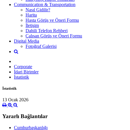
Communication & Transportation
Nasıl Gidilir?
Harita
Hasta Görüş ve Öneri Formu
İletişim
Dahili Telefon Rehberi
Çalışan Görüş ve Öneri Formu
Digital Media
Fotoğraf Galerisi
Corporate
İdari Birimler
İstatistik
İstatistik
13 Ocak 2026
Yararlı Bağlantılar
Cumhurbaşkanlığı