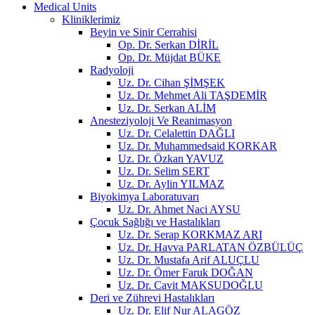
Medical Units
Kliniklerimiz
Beyin ve Sinir Cerrahisi
Op. Dr. Serkan DİRİL
Op. Dr. Müjdat BÜKE
Radyoloji
Uz. Dr. Cihan ŞİMŞEK
Uz. Dr. Mehmet Ali TAŞDEMİR
Uz. Dr. Serkan ALİM
Anesteziyoloji Ve Reanimasyon
Uz. Dr. Celalettin DAĞLI
Uz. Dr. Muhammedsaid KORKAR
Uz. Dr. Özkan YAVUZ
Uz. Dr. Selim SERT
Uz. Dr. Aylin YILMAZ
Biyokimya Laboratuvarı
Uz. Dr. Ahmet Naci AYSU
Çocuk Sağlığı ve Hastalıkları
Uz. Dr. Serap KORKMAZ ARI
Uz. Dr. Havva PARLATAN ÖZBÜLÜÇ
Uz. Dr. Mustafa Arif ALUÇLU
Uz. Dr. Ömer Faruk DOĞAN
Uz. Dr. Cavit MAKSUDOĞLU
Deri ve Zührevi Hastalıkları
Uz. Dr. Elif Nur ALAGÖZ