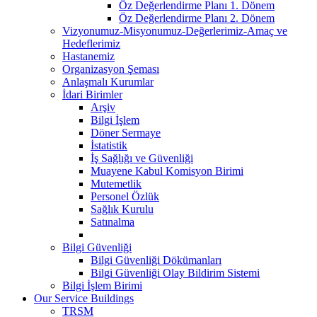
Öz Değerlendirme Planı 1. Dönem
Öz Değerlendirme Planı 2. Dönem
Vizyonumuz-Misyonumuz-Değerlerimiz-Amaç ve
Hedeflerimiz
Hastanemiz
Organizasyon Şeması
Anlaşmalı Kurumlar
İdari Birimler
Arşiv
Bilgi İşlem
Döner Sermaye
İstatistik
İş Sağlığı ve Güvenliği
Muayene Kabul Komisyon Birimi
Mutemetlik
Personel Özlük
Sağlık Kurulu
Satınalma
Bilgi Güvenliği
Bilgi Güvenliği Dökümanları
Bilgi Güvenliği Olay Bildirim Sistemi
Bilgi İşlem Birimi
Our Service Buildings
TRSM