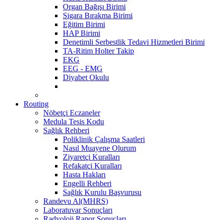
Organ Bağışı Birimi
Sigara Bırakma Birimi
Eğitim Birimi
HAP Birimi
Denetimli Serbestlik Tedavi Hizmetleri Birimi
TA-Ritim Holter Takip
EKG
EEG - EMG
Diyabet Okulu
Routing
Nöbetçi Eczaneler
Medula Tesis Kodu
Sağlık Rehberi
Poliklinik Çalışma Saatleri
Nasıl Muayene Olurum
Ziyaretçi Kuralları
Refakatçi Kuralları
Hasta Hakları
Engelli Rehberi
Sağlık Kurulu Başvurusu
Randevu Al(MHRS)
Laboratuvar Sonuçları
Radyoloji Rapor Sonuçları