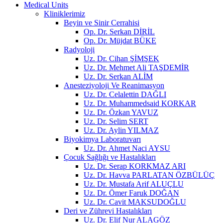
Medical Units
Kliniklerimiz
Beyin ve Sinir Cerrahisi
Op. Dr. Serkan DİRİL
Op. Dr. Müjdat BÜKE
Radyoloji
Uz. Dr. Cihan ŞİMŞEK
Uz. Dr. Mehmet Ali TAŞDEMİR
Uz. Dr. Serkan ALİM
Anesteziyoloji Ve Reanimasyon
Uz. Dr. Celalettin DAĞLI
Uz. Dr. Muhammedsaid KORKAR
Uz. Dr. Özkan YAVUZ
Uz. Dr. Selim SERT
Uz. Dr. Aylin YILMAZ
Biyokimya Laboratuvarı
Uz. Dr. Ahmet Naci AYSU
Çocuk Sağlığı ve Hastalıkları
Uz. Dr. Serap KORKMAZ ARI
Uz. Dr. Havva PARLATAN ÖZBÜLÜÇ
Uz. Dr. Mustafa Arif ALUÇLU
Uz. Dr. Ömer Faruk DOĞAN
Uz. Dr. Cavit MAKSUDOĞLU
Deri ve Zührevi Hastalıkları
Uz. Dr. Elif Nur ALAGÖZ