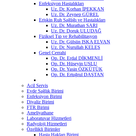
Enfeksiyon Hastalıkları
Uz. Dr. Korhan İPEKKAN
Uz. Dr. Zeynep GÜREL
Erişkin Ruh Sağlığı ve Hastalıkları
Uz. Dr. Murathan SARI
Uz. Dr. Doruk ULUDAĞ
Fiziksel Tıp ve Rehabilitasyon
Uz. Dr. Gülsün ISKA ELVAN
Uz. Dr. Nurullah KELEŞ
Genel Cerrahi
Op. Dr. Erdal DİKMENLİ
Op. Dr. Hüseyin USLU
Op. Dr. Yasin ÖZKÜTÜK
Op. Dr. Ertuğrul DAŞTAN
Acil Servis
Evde Sağlık Birimi
Enfeksiyon Birimi
Diyaliz Birimi
FTR Birimi
Ameliyathane
Laboratuvar Hizmetleri
Radyoloji Hizmetleri
Özellikli Birimler
Hasta Hakları Birimi