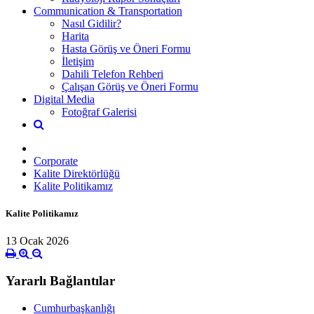
Communication & Transportation
Nasıl Gidilir?
Harita
Hasta Görüş ve Öneri Formu
İletişim
Dahili Telefon Rehberi
Çalışan Görüş ve Öneri Formu
Digital Media
Fotoğraf Galerisi
Corporate
Kalite Direktörlüğü
Kalite Politikamız
Kalite Politikamız
13 Ocak 2026
Yararlı Bağlantılar
Cumhurbaşkanlığı