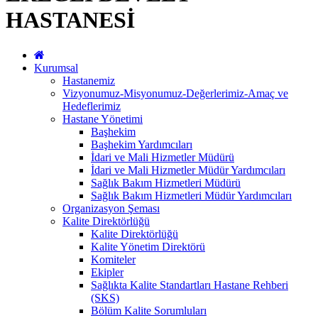
HASTANESİ
Kurumsal
Hastanemiz
Vizyonumuz-Misyonumuz-Değerlerimiz-Amaç ve
Hedeflerimiz
Hastane Yönetimi
Başhekim
Başhekim Yardımcıları
İdari ve Mali Hizmetler Müdürü
İdari ve Mali Hizmetler Müdür Yardımcıları
Sağlık Bakım Hizmetleri Müdürü
Sağlık Bakım Hizmetleri Müdür Yardımcıları
Organizasyon Şeması
Kalite Direktörlüğü
Kalite Direktörlüğü
Kalite Yönetim Direktörü
Komiteler
Ekipler
Sağlıkta Kalite Standartları Hastane Rehberi
(SKS)
Bölüm Kalite Sorumluları