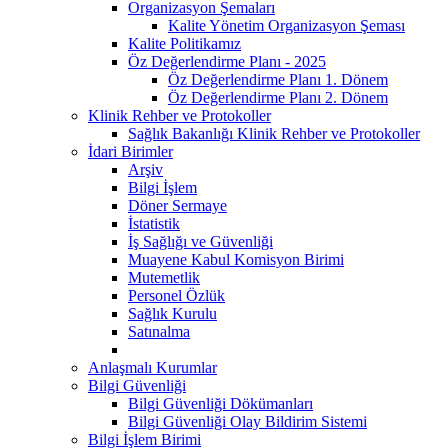
Organizasyon Şemaları
Kalite Yönetim Organizasyon Şeması
Kalite Politikamız
Öz Değerlendirme Planı - 2025
Öz Değerlendirme Planı 1. Dönem
Öz Değerlendirme Planı 2. Dönem
Klinik Rehber ve Protokoller
Sağlık Bakanlığı Klinik Rehber ve Protokoller
İdari Birimler
Arşiv
Bilgi İşlem
Döner Sermaye
İstatistik
İş Sağlığı ve Güvenliği
Muayene Kabul Komisyon Birimi
Mutemetlik
Personel Özlük
Sağlık Kurulu
Satınalma
Anlaşmalı Kurumlar
Bilgi Güvenliği
Bilgi Güvenliği Dökümanları
Bilgi Güvenliği Olay Bildirim Sistemi
Bilgi İşlem Birimi