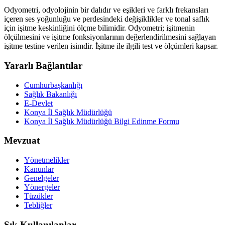
Odyometri, odyolojinin bir dalıdır ve eşikleri ve farklı frekansları
içeren ses yoğunluğu ve perdesindeki değişiklikler ve tonal saflık
için işitme keskinliğini ölçme bilimidir. Odyometri; işitmenin
ölçülmesini ve işitme fonksiyonlarının değerlendirilmesini sağlayan
işitme testine verilen isimdir. İşitme ile ilgili test ve ölçümleri kapsar.
Yararlı Bağlantılar
Cumhurbaşkanlığı
Sağlık Bakanlığı
E-Devlet
Konya İl Sağlık Müdürlüğü
Konya İl Sağlık Müdürlüğü Bilgi Edinme Formu
Mevzuat
Yönetmelikler
Kanunlar
Genelgeler
Yönergeler
Tüzükler
Tebliğler
Sık Kullanılanlar