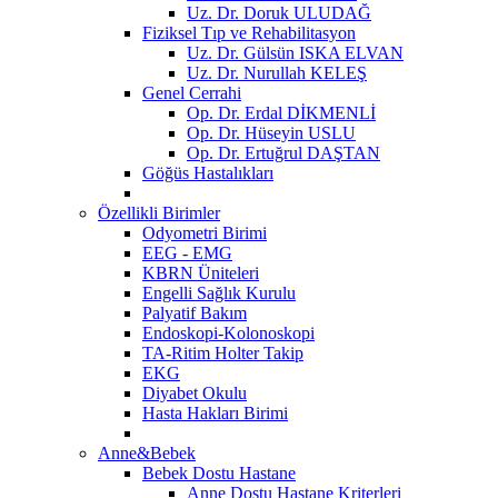
Uz. Dr. Doruk ULUDAĞ
Fiziksel Tıp ve Rehabilitasyon
Uz. Dr. Gülsün ISKA ELVAN
Uz. Dr. Nurullah KELEŞ
Genel Cerrahi
Op. Dr. Erdal DİKMENLİ
Op. Dr. Hüseyin USLU
Op. Dr. Ertuğrul DAŞTAN
Göğüs Hastalıkları
Özellikli Birimler
Odyometri Birimi
EEG - EMG
KBRN Üniteleri
Engelli Sağlık Kurulu
Palyatif Bakım
Endoskopi-Kolonoskopi
TA-Ritim Holter Takip
EKG
Diyabet Okulu
Hasta Hakları Birimi
Anne&Bebek
Bebek Dostu Hastane
Anne Dostu Hastane Kriterleri