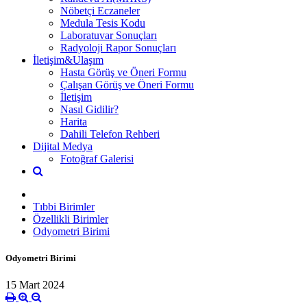
Nöbetçi Eczaneler
Medula Tesis Kodu
Laboratuvar Sonuçları
Radyoloji Rapor Sonuçları
İletişim&Ulaşım
Hasta Görüş ve Öneri Formu
Çalışan Görüş ve Öneri Formu
İletişim
Nasıl Gidilir?
Harita
Dahili Telefon Rehberi
Dijital Medya
Fotoğraf Galerisi
Tıbbi Birimler
Özellikli Birimler
Odyometri Birimi
Odyometri Birimi
15 Mart 2024