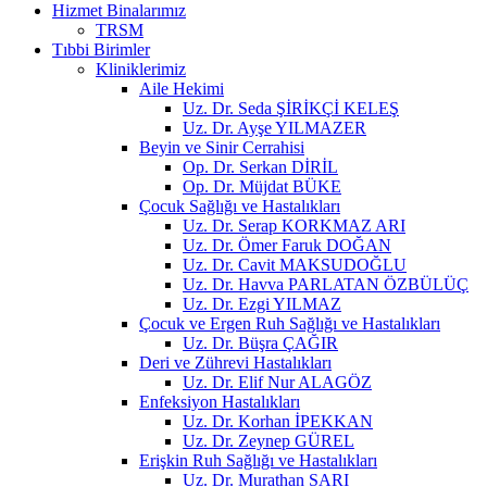
Hizmet Binalarımız
TRSM
Tıbbi Birimler
Kliniklerimiz
Aile Hekimi
Uz. Dr. Seda ŞİRİKÇİ KELEŞ
Uz. Dr. Ayşe YILMAZER
Beyin ve Sinir Cerrahisi
Op. Dr. Serkan DİRİL
Op. Dr. Müjdat BÜKE
Çocuk Sağlığı ve Hastalıkları
Uz. Dr. Serap KORKMAZ ARI
Uz. Dr. Ömer Faruk DOĞAN
Uz. Dr. Cavit MAKSUDOĞLU
Uz. Dr. Havva PARLATAN ÖZBÜLÜÇ
Uz. Dr. Ezgi YILMAZ
Çocuk ve Ergen Ruh Sağlığı ve Hastalıkları
Uz. Dr. Büşra ÇAĞIR
Deri ve Zührevi Hastalıkları
Uz. Dr. Elif Nur ALAGÖZ
Enfeksiyon Hastalıkları
Uz. Dr. Korhan İPEKKAN
Uz. Dr. Zeynep GÜREL
Erişkin Ruh Sağlığı ve Hastalıkları
Uz. Dr. Murathan SARI