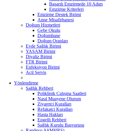
Başarılı Emzirmede 10 Adım
Emzirme Kriterleri
Emzirme Destek Birimi
Anne Misafirhanesi
Doğum Hizmetleri
Gebe Okulu
Doğumhane
Doğum Oranları
Evde Sağlık Birimi
YAŞAM Birimi
Diyaliz Birimi
FTR Birimi
Enfeksiyon Birimi
Acil Servis
Yönlendirme
Sağlık Rehberi
Poliklinik Çalışma Saatleri
Nasıl Muayene Olurum
Ziyaretçi Kuralları
Refakatçi Kuralları
Hasta Hakları
Engelli Rehberi
Sağlık Kurulu Başvurusu
Randevu Al(MHRS)