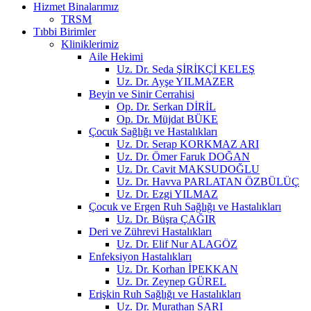
Hizmet Binalarımız
TRSM
Tıbbi Birimler
Kliniklerimiz
Aile Hekimi
Uz. Dr. Seda ŞİRİKÇİ KELEŞ
Uz. Dr. Ayşe YILMAZER
Beyin ve Sinir Cerrahisi
Op. Dr. Serkan DİRİL
Op. Dr. Müjdat BÜKE
Çocuk Sağlığı ve Hastalıkları
Uz. Dr. Serap KORKMAZ ARI
Uz. Dr. Ömer Faruk DOĞAN
Uz. Dr. Cavit MAKSUDOĞLU
Uz. Dr. Havva PARLATAN ÖZBÜLÜÇ
Uz. Dr. Ezgi YILMAZ
Çocuk ve Ergen Ruh Sağlığı ve Hastalıkları
Uz. Dr. Büşra ÇAĞIR
Deri ve Zührevi Hastalıkları
Uz. Dr. Elif Nur ALAGÖZ
Enfeksiyon Hastalıkları
Uz. Dr. Korhan İPEKKAN
Uz. Dr. Zeynep GÜREL
Erişkin Ruh Sağlığı ve Hastalıkları
Uz. Dr. Murathan SARI