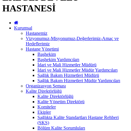
HASTANESİ
Kurumsal
Hastanemiz
Vizyonumuz-Misyonumuz-Değerlerimiz-Amaç ve
Hedeflerimiz
Hastane Yönetimi
Başhekim
Başhekim Yardımcıları
İdari ve Mali Hizmetler Müdürü
İdari ve Mali Hizmetler Müdür Yardımcıları
Sağlık Bakım Hizmetleri Müdürü
Sağlık Bakım Hizmetleri Müdür Yardımcıları
Organizasyon Şeması
Kalite Direktörlüğü
Kalite Direktörlüğü
Kalite Yönetim Direktörü
Komiteler
Ekipler
Sağlıkta Kalite Standartları Hastane Rehberi
(SKS)
Bölüm Kalite Sorumluları