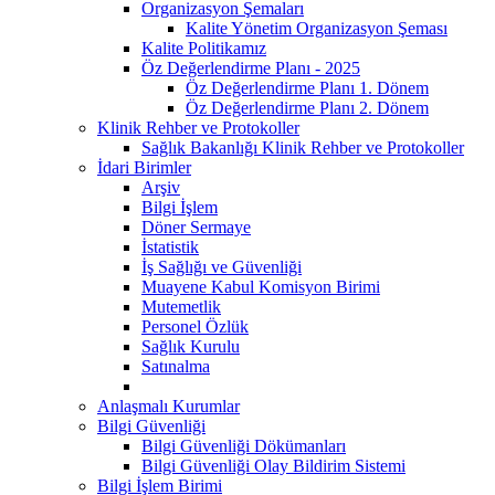
Organizasyon Şemaları
Kalite Yönetim Organizasyon Şeması
Kalite Politikamız
Öz Değerlendirme Planı - 2025
Öz Değerlendirme Planı 1. Dönem
Öz Değerlendirme Planı 2. Dönem
Klinik Rehber ve Protokoller
Sağlık Bakanlığı Klinik Rehber ve Protokoller
İdari Birimler
Arşiv
Bilgi İşlem
Döner Sermaye
İstatistik
İş Sağlığı ve Güvenliği
Muayene Kabul Komisyon Birimi
Mutemetlik
Personel Özlük
Sağlık Kurulu
Satınalma
Anlaşmalı Kurumlar
Bilgi Güvenliği
Bilgi Güvenliği Dökümanları
Bilgi Güvenliği Olay Bildirim Sistemi
Bilgi İşlem Birimi