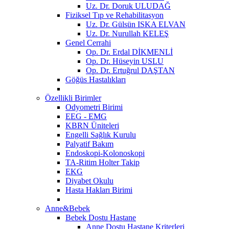
Uz. Dr. Doruk ULUDAĞ
Fiziksel Tıp ve Rehabilitasyon
Uz. Dr. Gülsün ISKA ELVAN
Uz. Dr. Nurullah KELEŞ
Genel Cerrahi
Op. Dr. Erdal DİKMENLİ
Op. Dr. Hüseyin USLU
Op. Dr. Ertuğrul DAŞTAN
Göğüs Hastalıkları
Özellikli Birimler
Odyometri Birimi
EEG - EMG
KBRN Üniteleri
Engelli Sağlık Kurulu
Palyatif Bakım
Endoskopi-Kolonoskopi
TA-Ritim Holter Takip
EKG
Diyabet Okulu
Hasta Hakları Birimi
Anne&Bebek
Bebek Dostu Hastane
Anne Dostu Hastane Kriterleri