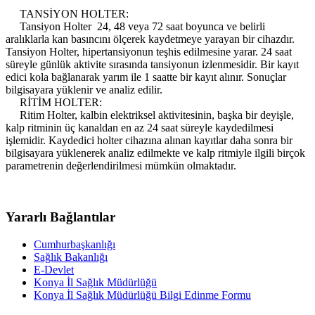
TANSİYON HOLTER:
Tansiyon Holter 24, 48 veya 72 saat boyunca ve belirli
aralıklarla kan basıncını ölçerek kaydetmeye yarayan bir cihazdır.
Tansiyon Holter, hipertansiyonun teşhis edilmesine yarar. 24 saat
süreyle günlük aktivite sırasında tansiyonun izlenmesidir. Bir kayıt
edici kola bağlanarak yarım ile 1 saatte bir kayıt alınır. Sonuçlar
bilgisayara yüklenir ve analiz edilir.
RİTİM HOLTER:
Ritim Holter, kalbin elektriksel aktivitesinin, başka bir deyişle,
kalp ritminin üç kanaldan en az 24 saat süreyle kaydedilmesi
işlemidir. Kaydedici holter cihazına alınan kayıtlar daha sonra bir
bilgisayara yüklenerek analiz edilmekte ve kalp ritmiyle ilgili birçok
parametrenin değerlendirilmesi mümkün olmaktadır.
Yararlı Bağlantılar
Cumhurbaşkanlığı
Sağlık Bakanlığı
E-Devlet
Konya İl Sağlık Müdürlüğü
Konya İl Sağlık Müdürlüğü Bilgi Edinme Formu