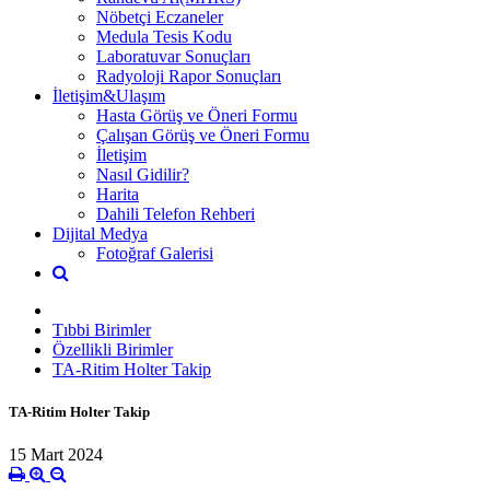
Nöbetçi Eczaneler
Medula Tesis Kodu
Laboratuvar Sonuçları
Radyoloji Rapor Sonuçları
İletişim&Ulaşım
Hasta Görüş ve Öneri Formu
Çalışan Görüş ve Öneri Formu
İletişim
Nasıl Gidilir?
Harita
Dahili Telefon Rehberi
Dijital Medya
Fotoğraf Galerisi
Tıbbi Birimler
Özellikli Birimler
TA-Ritim Holter Takip
TA-Ritim Holter Takip
15 Mart 2024