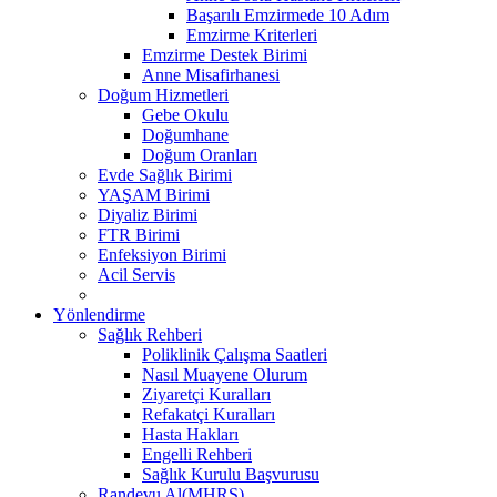
Başarılı Emzirmede 10 Adım
Emzirme Kriterleri
Emzirme Destek Birimi
Anne Misafirhanesi
Doğum Hizmetleri
Gebe Okulu
Doğumhane
Doğum Oranları
Evde Sağlık Birimi
YAŞAM Birimi
Diyaliz Birimi
FTR Birimi
Enfeksiyon Birimi
Acil Servis
Yönlendirme
Sağlık Rehberi
Poliklinik Çalışma Saatleri
Nasıl Muayene Olurum
Ziyaretçi Kuralları
Refakatçi Kuralları
Hasta Hakları
Engelli Rehberi
Sağlık Kurulu Başvurusu
Randevu Al(MHRS)