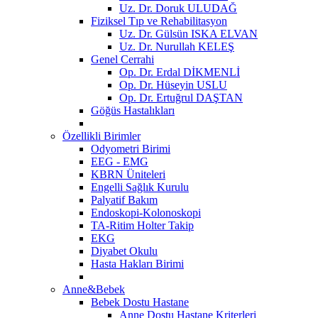
Uz. Dr. Doruk ULUDAĞ
Fiziksel Tıp ve Rehabilitasyon
Uz. Dr. Gülsün ISKA ELVAN
Uz. Dr. Nurullah KELEŞ
Genel Cerrahi
Op. Dr. Erdal DİKMENLİ
Op. Dr. Hüseyin USLU
Op. Dr. Ertuğrul DAŞTAN
Göğüs Hastalıkları
Özellikli Birimler
Odyometri Birimi
EEG - EMG
KBRN Üniteleri
Engelli Sağlık Kurulu
Palyatif Bakım
Endoskopi-Kolonoskopi
TA-Ritim Holter Takip
EKG
Diyabet Okulu
Hasta Hakları Birimi
Anne&Bebek
Bebek Dostu Hastane
Anne Dostu Hastane Kriterleri