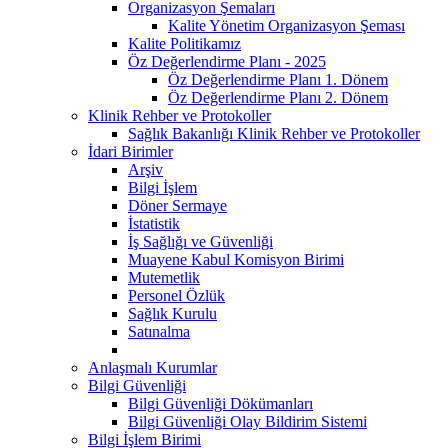
Organizasyon Şemaları
Kalite Yönetim Organizasyon Şeması
Kalite Politikamız
Öz Değerlendirme Planı - 2025
Öz Değerlendirme Planı 1. Dönem
Öz Değerlendirme Planı 2. Dönem
Klinik Rehber ve Protokoller
Sağlık Bakanlığı Klinik Rehber ve Protokoller
İdari Birimler
Arşiv
Bilgi İşlem
Döner Sermaye
İstatistik
İş Sağlığı ve Güvenliği
Muayene Kabul Komisyon Birimi
Mutemetlik
Personel Özlük
Sağlık Kurulu
Satınalma
Anlaşmalı Kurumlar
Bilgi Güvenliği
Bilgi Güvenliği Dökümanları
Bilgi Güvenliği Olay Bildirim Sistemi
Bilgi İşlem Birimi