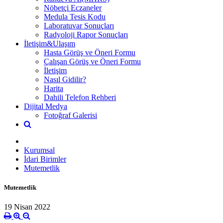
Nöbetçi Eczaneler
Medula Tesis Kodu
Laboratuvar Sonuçları
Radyoloji Rapor Sonuçları
İletişim&Ulaşım
Hasta Görüş ve Öneri Formu
Çalışan Görüş ve Öneri Formu
İletişim
Nasıl Gidilir?
Harita
Dahili Telefon Rehberi
Dijital Medya
Fotoğraf Galerisi
Kurumsal
İdari Birimler
Mutemetlik
Mutemetlik
19 Nisan 2022