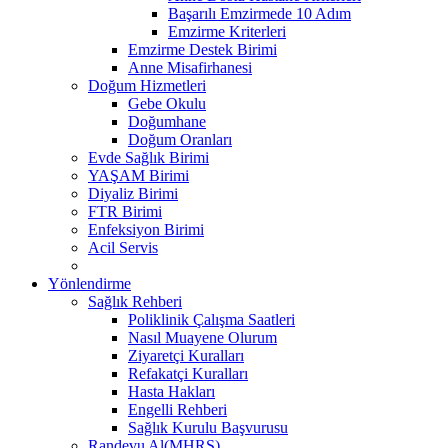
Başarılı Emzirmede 10 Adım
Emzirme Kriterleri
Emzirme Destek Birimi
Anne Misafirhanesi
Doğum Hizmetleri
Gebe Okulu
Doğumhane
Doğum Oranları
Evde Sağlık Birimi
YAŞAM Birimi
Diyaliz Birimi
FTR Birimi
Enfeksiyon Birimi
Acil Servis
Yönlendirme
Sağlık Rehberi
Poliklinik Çalışma Saatleri
Nasıl Muayene Olurum
Ziyaretçi Kuralları
Refakatçi Kuralları
Hasta Hakları
Engelli Rehberi
Sağlık Kurulu Başvurusu
Randevu Al(MHRS)