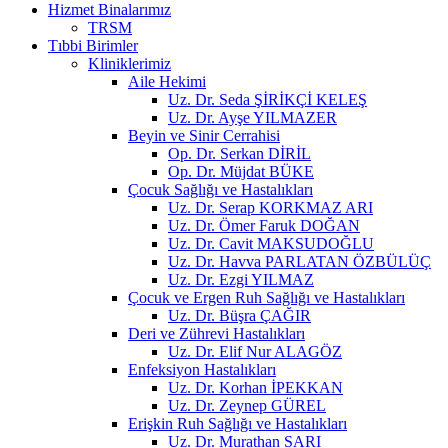
Hizmet Binalarımız
TRSM
Tıbbi Birimler
Kliniklerimiz
Aile Hekimi
Uz. Dr. Seda ŞİRİKÇİ KELEŞ
Uz. Dr. Ayşe YILMAZER
Beyin ve Sinir Cerrahisi
Op. Dr. Serkan DİRİL
Op. Dr. Müjdat BÜKE
Çocuk Sağlığı ve Hastalıkları
Uz. Dr. Serap KORKMAZ ARI
Uz. Dr. Ömer Faruk DOĞAN
Uz. Dr. Cavit MAKSUDOĞLU
Uz. Dr. Havva PARLATAN ÖZBÜLÜÇ
Uz. Dr. Ezgi YILMAZ
Çocuk ve Ergen Ruh Sağlığı ve Hastalıkları
Uz. Dr. Büşra ÇAĞIR
Deri ve Zührevi Hastalıkları
Uz. Dr. Elif Nur ALAGÖZ
Enfeksiyon Hastalıkları
Uz. Dr. Korhan İPEKKAN
Uz. Dr. Zeynep GÜREL
Erişkin Ruh Sağlığı ve Hastalıkları
Uz. Dr. Murathan SARI