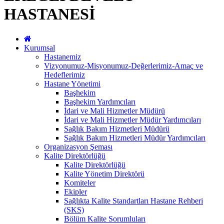
HASTANESİ
Kurumsal
Hastanemiz
Vizyonumuz-Misyonumuz-Değerlerimiz-Amaç ve
Hedeflerimiz
Hastane Yönetimi
Başhekim
Başhekim Yardımcıları
İdari ve Mali Hizmetler Müdürü
İdari ve Mali Hizmetler Müdür Yardımcıları
Sağlık Bakım Hizmetleri Müdürü
Sağlık Bakım Hizmetleri Müdür Yardımcıları
Organizasyon Şeması
Kalite Direktörlüğü
Kalite Direktörlüğü
Kalite Yönetim Direktörü
Komiteler
Ekipler
Sağlıkta Kalite Standartları Hastane Rehberi
(SKS)
Bölüm Kalite Sorumluları