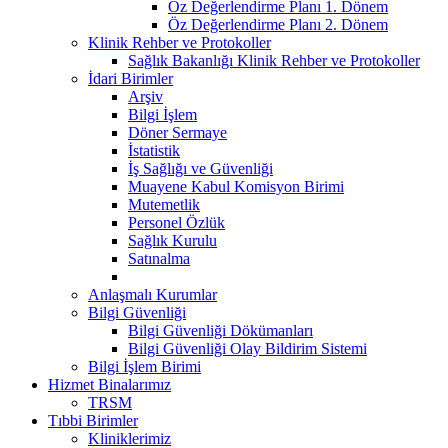
Öz Değerlendirme Planı 1. Dönem
Öz Değerlendirme Planı 2. Dönem
Klinik Rehber ve Protokoller
Sağlık Bakanlığı Klinik Rehber ve Protokoller
İdari Birimler
Arşiv
Bilgi İşlem
Döner Sermaye
İstatistik
İş Sağlığı ve Güvenliği
Muayene Kabul Komisyon Birimi
Mutemetlik
Personel Özlük
Sağlık Kurulu
Satınalma
Anlaşmalı Kurumlar
Bilgi Güvenliği
Bilgi Güvenliği Dökümanları
Bilgi Güvenliği Olay Bildirim Sistemi
Bilgi İşlem Birimi
Hizmet Binalarımız
TRSM
Tıbbi Birimler
Kliniklerimiz