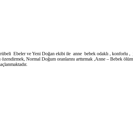
eli Ebeler ve Yeni Doğan ekibi ile anne bebek odaklı , konforlu , y
 özendirmek, Normal Doğum oranlarını arttırmak ,Anne – Bebek ölümle
maçlanmaktadır.