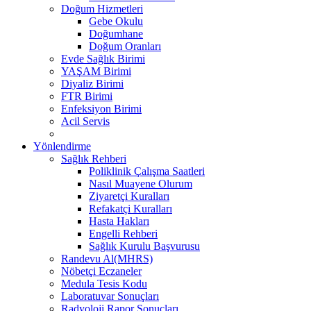
Doğum Hizmetleri
Gebe Okulu
Doğumhane
Doğum Oranları
Evde Sağlık Birimi
YAŞAM Birimi
Diyaliz Birimi
FTR Birimi
Enfeksiyon Birimi
Acil Servis
Yönlendirme
Sağlık Rehberi
Poliklinik Çalışma Saatleri
Nasıl Muayene Olurum
Ziyaretçi Kuralları
Refakatçi Kuralları
Hasta Hakları
Engelli Rehberi
Sağlık Kurulu Başvurusu
Randevu Al(MHRS)
Nöbetçi Eczaneler
Medula Tesis Kodu
Laboratuvar Sonuçları
Radyoloji Rapor Sonuçları