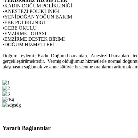
VERDİĞİMİZ HİZMETLER
•
KADIN DOĞUM POLİKLİNİĞİ
•
ANESTEZİ POLİKLİNİĞİ
•
YENİDOĞAN YOĞUN BAKIM
•
EBE POLİKLİNİĞİ
•
GEBE OKULU
•
EMZİRME ODASI
•
EMZİRME DESTEK BİRİMİ
•
DOĞUM HİZMETLERİ
Doğum eylemi ; Kadın Doğum Uzmanları, Anestezi Uzmanları , tecrüb
gerçekleştirilmektedir. Vermiş olduğumuz hizmetlerle normal doğumu
ulaşmasını sağlamak ve anne sütüyle beslenme oranlarını arttırmak a
Yararlı Bağlantılar