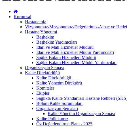
Kurumsal
Hastanemiz
Vizyonumuz-Misyonumuz-Değerlerimiz-Amaç ve Hedefl
Hastane Yönetimi
Başhekim
Başhekim Yardımcıları
İdari ve Mali Hizmetler Müdürü
İdari ve Mali Hizmetler Müdür Yardımcıları
Sağlık Bakım Hizmetleri Müdürü
Sağlık Bakım Hizmetleri Müdür Yardımcıları
Organizasyon Şeması
Kalite Direktörlüğü
Kalite Direktörlüğü
Kalite Yönetim Direktörü
Komiteler
Ekipler
Sağlıkta Kalite Standartları Hastane Rehberi (SKS
Bölüm Kalite Sorumluları
Organizasyon Şemaları
Kalite Yönetim Organizasyon Şeması
Kalite Politikamız
Öz Değerlendirme Planı - 2025