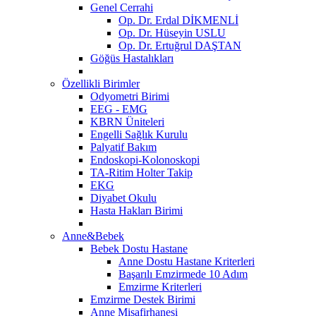
Genel Cerrahi
Op. Dr. Erdal DİKMENLİ
Op. Dr. Hüseyin USLU
Op. Dr. Ertuğrul DAŞTAN
Göğüs Hastalıkları
Özellikli Birimler
Odyometri Birimi
EEG - EMG
KBRN Üniteleri
Engelli Sağlık Kurulu
Palyatif Bakım
Endoskopi-Kolonoskopi
TA-Ritim Holter Takip
EKG
Diyabet Okulu
Hasta Hakları Birimi
Anne&Bebek
Bebek Dostu Hastane
Anne Dostu Hastane Kriterleri
Başarılı Emzirmede 10 Adım
Emzirme Kriterleri
Emzirme Destek Birimi
Anne Misafirhanesi