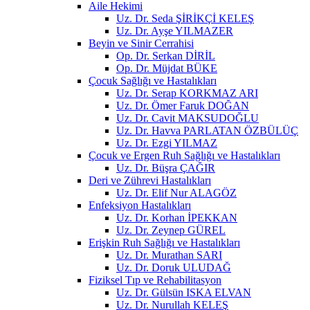
Aile Hekimi
Uz. Dr. Seda ŞİRİKÇİ KELEŞ
Uz. Dr. Ayşe YILMAZER
Beyin ve Sinir Cerrahisi
Op. Dr. Serkan DİRİL
Op. Dr. Müjdat BÜKE
Çocuk Sağlığı ve Hastalıkları
Uz. Dr. Serap KORKMAZ ARI
Uz. Dr. Ömer Faruk DOĞAN
Uz. Dr. Cavit MAKSUDOĞLU
Uz. Dr. Havva PARLATAN ÖZBÜLÜÇ
Uz. Dr. Ezgi YILMAZ
Çocuk ve Ergen Ruh Sağlığı ve Hastalıkları
Uz. Dr. Büşra ÇAĞIR
Deri ve Zührevi Hastalıkları
Uz. Dr. Elif Nur ALAGÖZ
Enfeksiyon Hastalıkları
Uz. Dr. Korhan İPEKKAN
Uz. Dr. Zeynep GÜREL
Erişkin Ruh Sağlığı ve Hastalıkları
Uz. Dr. Murathan SARI
Uz. Dr. Doruk ULUDAĞ
Fiziksel Tıp ve Rehabilitasyon
Uz. Dr. Gülsün ISKA ELVAN
Uz. Dr. Nurullah KELEŞ