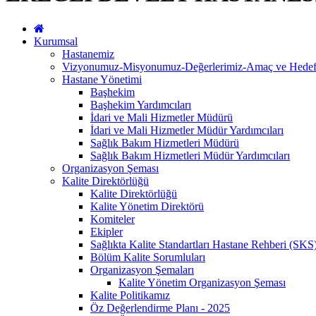
Kurumsal
Hastanemiz
Vizyonumuz-Misyonumuz-Değerlerimiz-Amaç ve Hedefl
Hastane Yönetimi
Başhekim
Başhekim Yardımcıları
İdari ve Mali Hizmetler Müdürü
İdari ve Mali Hizmetler Müdür Yardımcıları
Sağlık Bakım Hizmetleri Müdürü
Sağlık Bakım Hizmetleri Müdür Yardımcıları
Organizasyon Şeması
Kalite Direktörlüğü
Kalite Direktörlüğü
Kalite Yönetim Direktörü
Komiteler
Ekipler
Sağlıkta Kalite Standartları Hastane Rehberi (SKS
Bölüm Kalite Sorumluları
Organizasyon Şemaları
Kalite Yönetim Organizasyon Şeması
Kalite Politikamız
Öz Değerlendirme Planı - 2025