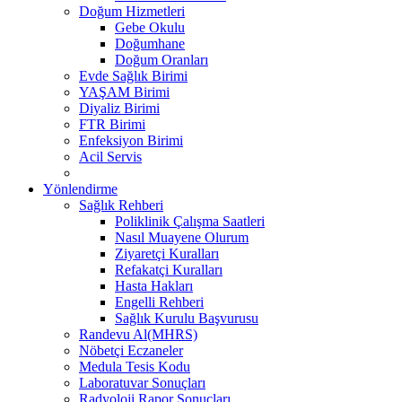
Doğum Hizmetleri
Gebe Okulu
Doğumhane
Doğum Oranları
Evde Sağlık Birimi
YAŞAM Birimi
Diyaliz Birimi
FTR Birimi
Enfeksiyon Birimi
Acil Servis
Yönlendirme
Sağlık Rehberi
Poliklinik Çalışma Saatleri
Nasıl Muayene Olurum
Ziyaretçi Kuralları
Refakatçi Kuralları
Hasta Hakları
Engelli Rehberi
Sağlık Kurulu Başvurusu
Randevu Al(MHRS)
Nöbetçi Eczaneler
Medula Tesis Kodu
Laboratuvar Sonuçları
Radyoloji Rapor Sonuçları