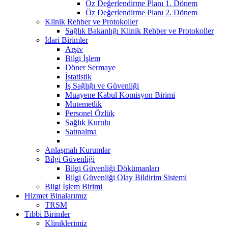
Öz Değerlendirme Planı 1. Dönem
Öz Değerlendirme Planı 2. Dönem
Klinik Rehber ve Protokoller
Sağlık Bakanlığı Klinik Rehber ve Protokoller
İdari Birimler
Arşiv
Bilgi İşlem
Döner Sermaye
İstatistik
İş Sağlığı ve Güvenliği
Muayene Kabul Komisyon Birimi
Mutemetlik
Personel Özlük
Sağlık Kurulu
Satınalma
Anlaşmalı Kurumlar
Bilgi Güvenliği
Bilgi Güvenliği Dökümanları
Bilgi Güvenliği Olay Bildirim Sistemi
Bilgi İşlem Birimi
Hizmet Binalarımız
TRSM
Tıbbi Birimler
Kliniklerimiz