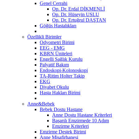
Genel Cerrahi
Op. Dr. Erdal DİKMENLİ
Op. Dr. Hüseyin USLU
Op. Dr. Ertuğrul DAŞTAN
Göğüs Hastalıkları
Özellikli Birimler
Odyometri Birimi
EEG - EMG
KBRN Üniteleri
Engelli Sağlık Kurulu
Palyatif Bakım
Endoskopi-Kolonoskopi
TA-Ritim Holter Takip
EKG
Diyabet Okulu
Hasta Hakları Birimi
Anne&Bebek
Bebek Dostu Hastane
Anne Dostu Hastane Kriterleri
Başarılı Emzirmede 10 Adım
Emzirme Kriterleri
Emzirme Destek Birimi
Anne Misafirhanesi