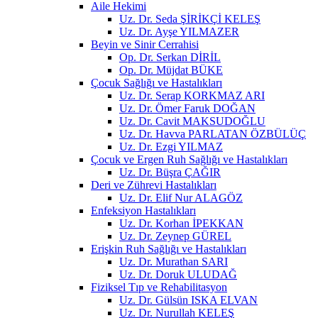
Aile Hekimi
Uz. Dr. Seda ŞİRİKÇİ KELEŞ
Uz. Dr. Ayşe YILMAZER
Beyin ve Sinir Cerrahisi
Op. Dr. Serkan DİRİL
Op. Dr. Müjdat BÜKE
Çocuk Sağlığı ve Hastalıkları
Uz. Dr. Serap KORKMAZ ARI
Uz. Dr. Ömer Faruk DOĞAN
Uz. Dr. Cavit MAKSUDOĞLU
Uz. Dr. Havva PARLATAN ÖZBÜLÜÇ
Uz. Dr. Ezgi YILMAZ
Çocuk ve Ergen Ruh Sağlığı ve Hastalıkları
Uz. Dr. Büşra ÇAĞIR
Deri ve Zührevi Hastalıkları
Uz. Dr. Elif Nur ALAGÖZ
Enfeksiyon Hastalıkları
Uz. Dr. Korhan İPEKKAN
Uz. Dr. Zeynep GÜREL
Erişkin Ruh Sağlığı ve Hastalıkları
Uz. Dr. Murathan SARI
Uz. Dr. Doruk ULUDAĞ
Fiziksel Tıp ve Rehabilitasyon
Uz. Dr. Gülsün ISKA ELVAN
Uz. Dr. Nurullah KELEŞ