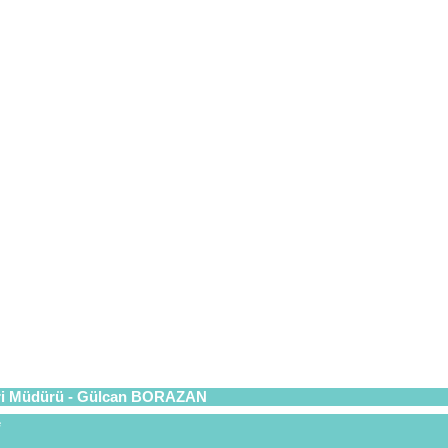
eri Müdürü - Gülcan BORAZAN