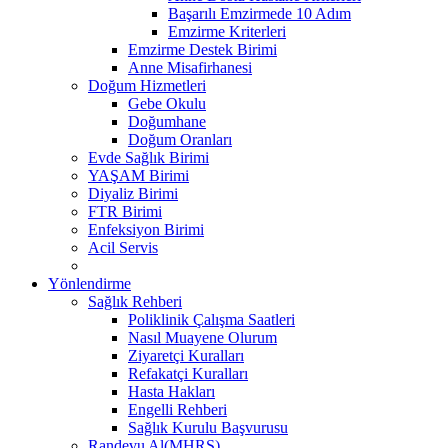
Başarılı Emzirmede 10 Adım
Emzirme Kriterleri
Emzirme Destek Birimi
Anne Misafirhanesi
Doğum Hizmetleri
Gebe Okulu
Doğumhane
Doğum Oranları
Evde Sağlık Birimi
YAŞAM Birimi
Diyaliz Birimi
FTR Birimi
Enfeksiyon Birimi
Acil Servis
Yönlendirme
Sağlık Rehberi
Poliklinik Çalışma Saatleri
Nasıl Muayene Olurum
Ziyaretçi Kuralları
Refakatçi Kuralları
Hasta Hakları
Engelli Rehberi
Sağlık Kurulu Başvurusu
Randevu Al(MHRS)