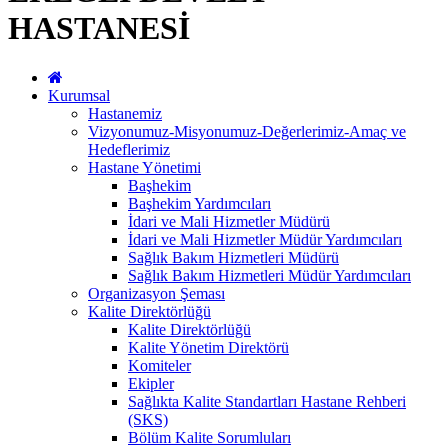
HASTANESİ
Kurumsal
Hastanemiz
Vizyonumuz-Misyonumuz-Değerlerimiz-Amaç ve
Hedeflerimiz
Hastane Yönetimi
Başhekim
Başhekim Yardımcıları
İdari ve Mali Hizmetler Müdürü
İdari ve Mali Hizmetler Müdür Yardımcıları
Sağlık Bakım Hizmetleri Müdürü
Sağlık Bakım Hizmetleri Müdür Yardımcıları
Organizasyon Şeması
Kalite Direktörlüğü
Kalite Direktörlüğü
Kalite Yönetim Direktörü
Komiteler
Ekipler
Sağlıkta Kalite Standartları Hastane Rehberi
(SKS)
Bölüm Kalite Sorumluları