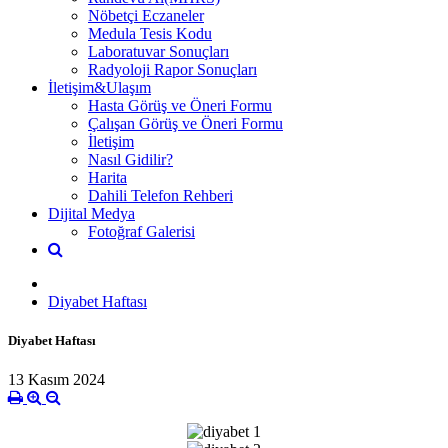
Nöbetçi Eczaneler
Medula Tesis Kodu
Laboratuvar Sonuçları
Radyoloji Rapor Sonuçları
İletişim&Ulaşım
Hasta Görüş ve Öneri Formu
Çalışan Görüş ve Öneri Formu
İletişim
Nasıl Gidilir?
Harita
Dahili Telefon Rehberi
Dijital Medya
Fotoğraf Galerisi
Diyabet Haftası
Diyabet Haftası
13 Kasım 2024