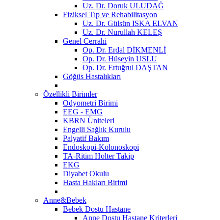
Uz. Dr. Doruk ULUDAĞ
Fiziksel Tıp ve Rehabilitasyon
Uz. Dr. Gülsün ISKA ELVAN
Uz. Dr. Nurullah KELEŞ
Genel Cerrahi
Op. Dr. Erdal DİKMENLİ
Op. Dr. Hüseyin USLU
Op. Dr. Ertuğrul DAŞTAN
Göğüs Hastalıkları
Özellikli Birimler
Odyometri Birimi
EEG - EMG
KBRN Üniteleri
Engelli Sağlık Kurulu
Palyatif Bakım
Endoskopi-Kolonoskopi
TA-Ritim Holter Takip
EKG
Diyabet Okulu
Hasta Hakları Birimi
Anne&Bebek
Bebek Dostu Hastane
Anne Dostu Hastane Kriterleri