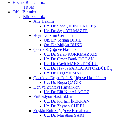
Hizmet Binalarımız
TRSM
Tıbbi Birimler
Kliniklerimiz
Aile Hekimi
Uz. Dr. Seda ŞİRİKÇİ KELEŞ
Uz. Dr. Ayşe YILMAZER
Beyin ve Sinir Cerrahisi
Op. Dr. Serkan DİRİL
Op. Dr. Müjdat BÜKE
Çocuk Sağlığı ve Hastalıkları
Uz. Dr. Serap KORKMAZ ARI
Uz. Dr. Ömer Faruk DOĞAN
Uz. Dr. Cavit MAKSUDOĞLU
Uz. Dr. Havva PARLATAN ÖZBÜLÜÇ
Uz. Dr. Ezgi YILMAZ
Çocuk ve Ergen Ruh Sağlığı ve Hastalıkları
Uz. Dr. Büşra ÇAĞIR
Deri ve Zührevi Hastalıkları
Uz. Dr. Elif Nur ALAGÖZ
Enfeksiyon Hastalıkları
Uz. Dr. Korhan İPEKKAN
Uz. Dr. Zeynep GÜREL
Erişkin Ruh Sağlığı ve Hastalıkları
Uz. Dr. Murathan SARI