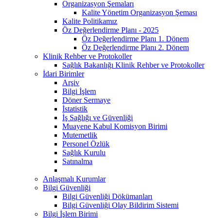
Organizasyon Şemaları
Kalite Yönetim Organizasyon Şeması
Kalite Politikamız
Öz Değerlendirme Planı - 2025
Öz Değerlendirme Planı 1. Dönem
Öz Değerlendirme Planı 2. Dönem
Klinik Rehber ve Protokoller
Sağlık Bakanlığı Klinik Rehber ve Protokoller
İdari Birimler
Arşiv
Bilgi İşlem
Döner Sermaye
İstatistik
İş Sağlığı ve Güvenliği
Muayene Kabul Komisyon Birimi
Mutemetlik
Personel Özlük
Sağlık Kurulu
Satınalma
Anlaşmalı Kurumlar
Bilgi Güvenliği
Bilgi Güvenliği Dökümanları
Bilgi Güvenliği Olay Bildirim Sistemi
Bilgi İşlem Birimi